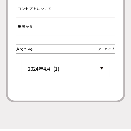
納まで全て脱衣スペースで完結させるというスタイルもありますよ
コンセプトについて
ね。毎日必ず一度は使うこの場所がどのような使われ方をするのか、
住む人のスタイルに合わせて建築士が検証を重ね、細やかに設計した
三つのパターンから選択できるんです。 一般的な規格住宅では、鏡と
現場から
シンクと棚が一体化している既製の独立洗面台が採用されていること
が多いのですが、「イナフハウス」では、シンクのみ既製品を使用
し、鏡や照明、棚はオリジナルで特注したり造作したりしています。
Archive
アーカイブ
こんなふうに、クオリティオブライフを左右すると考えられるポイン
トで、「オリジナルの設計」が施され、かつ、幾つかのパターンから
「選ぶことができる」という点がユニークなところの一つです。