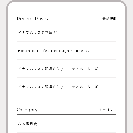
されているという印象がありました。 それに、安さや手軽さ重視で規
格住宅を選ぶか、こだわり重視で注文住宅にするか、家の建て方の選
択肢もまだまだ二極化してしまっています。しかし、家族とずっと住
Recent Posts
最新記事
む家を、こだわりを持ってつくりたいとは思うけれど、設計士と直接
話せるほど具体的なイメージがあるわけではない、というお客さまも
イナフハウスの平屋 #1
たくさんいらっしゃると思うんです。そんな方をターゲットに、家づ
くりの新たな選択肢を提供できたらと思い、「イナフハウス」を立ち
上げました。 –「イナフハウス」で大切にしていることは何ですか？
Botanical Life at enough house! #2
「イナフハウス」のつくり手として大切にしたいことの一つは、「ひ
と手間」です。ひと工夫することで居心地がより良くなったり、暮ら
しが豊かになると考えられるところに、あえて少しの時間をかけてオ
イナフハウスの現場から / コーディネーター②
リジナルの要素を取り入れています。一般的に規格住宅は、既製品を
使うことがほとんどですが、「イナフハウス」は、既製品も活かしつ
つ、自社オリジナルのデザインや造作を加えることで、もっと自由で
イナフハウスの現場から / コーディネーター①
オンリーワン感のある規格住宅を目指しています。 –規格住宅だけ
ど、オリジナルの要素にこだわっているということですね。イナフハ
ウスのユニークなところはどんなところなのでしょうか？ 例えば、毎
Category
カテゴリー
日使う洗面スペースって、家族構成やライフスタイルによって、ベス
トな形がかなり変わると思うんです。洗面スペースの広さ、脱衣スペ
お披露目会
ースの割合、収納スペースのサイズ感によって、洗面所でできること
は大きく変わってきます。例えば最近では、衣類の洗濯から乾燥、収